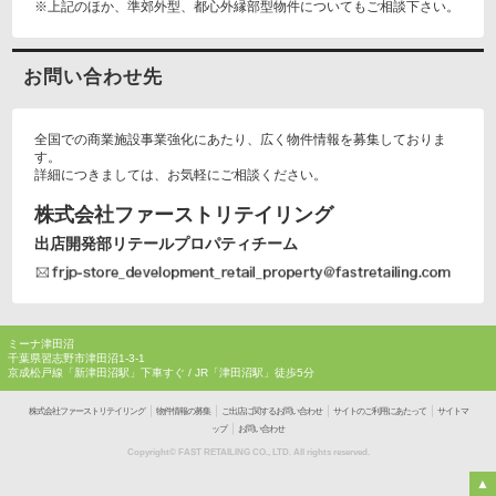
※上記のほか、準郊外型、都心外縁部型物件についてもご相談下さい。
お問い合わせ先
全国での商業施設事業強化にあたり、広く物件情報を募集しておりま
す。
詳細につきましては、お気軽にご相談ください。
株式会社ファーストリテイリング
出店開発部リテールプロパティチーム
ミーナ津田沼
千葉県習志野市津田沼1-3-1
京成松戸線「新津田沼駅」下車すぐ / JR「津田沼駅」徒歩5分
｜
｜
｜
｜
株式会社ファーストリテイリング
物件情報の募集
ご出店に関するお問い合わせ
サイトのご利用にあたって
サイトマ
｜
ップ
お問い合わせ
Copyright© FAST RETAILING CO., LTD. All rights reserved.
▲