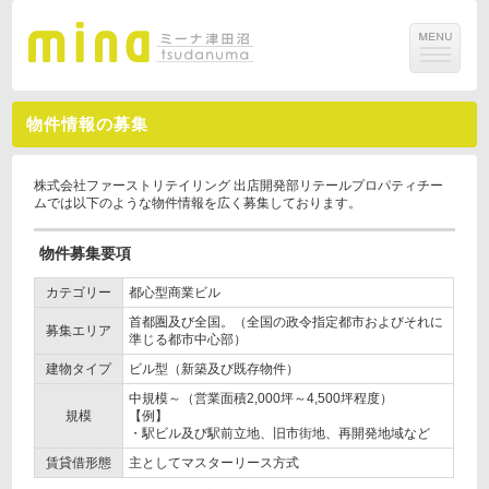
物件情報の募集
株式会社ファーストリテイリング 出店開発部リテールプロパティチー
ムでは以下のような物件情報を広く募集しております。
物件募集要項
カテゴリー
都心型商業ビル
首都圏及び全国。（全国の政令指定都市およびそれに
募集エリア
準じる都市中心部）
建物タイプ
ビル型（新築及び既存物件）
中規模～（営業面積2,000坪～4,500坪程度）
規模
【例】
・駅ビル及び駅前立地、旧市街地、再開発地域など
賃貸借形態
主としてマスターリース方式