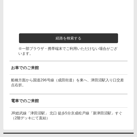
経路を検索する
※一部ブラウザ・携帯端末でご利用いただけない場合がござ
います。
お車でのご来館
船橋方面から国道296号線（成田街道）を東へ、津田沼駅入り口交差
点右折。
電車でのご来館
JR総武線「津田沼駅」 北口 徒歩5分京成松戸線「新津田沼駅」すぐ
（2階デッキにて直結）