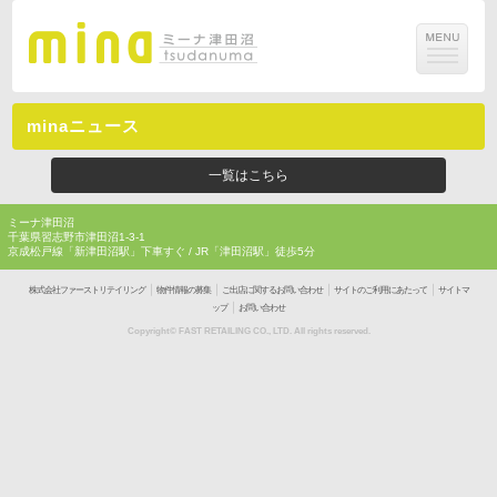
minaニュース
一覧はこちら
ミーナ津田沼
千葉県習志野市津田沼1-3-1
京成松戸線「新津田沼駅」下車すぐ / JR「津田沼駅」徒歩5分
｜
｜
｜
｜
株式会社ファーストリテイリング
物件情報の募集
ご出店に関するお問い合わせ
サイトのご利用にあたって
サイトマ
｜
ップ
お問い合わせ
Copyright© FAST RETAILING CO., LTD. All rights reserved.