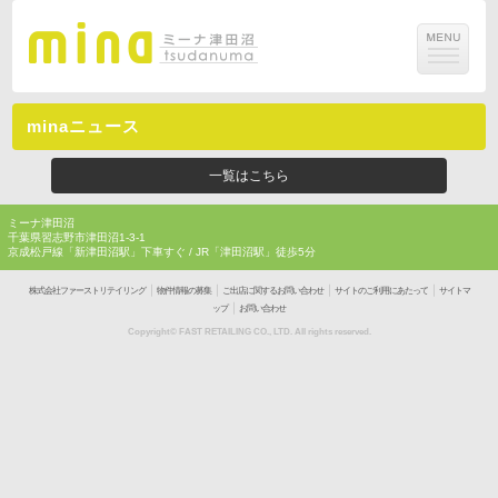
minaニュース
一覧はこちら
ミーナ津田沼
千葉県習志野市津田沼1-3-1
京成松戸線「新津田沼駅」下車すぐ / JR「津田沼駅」徒歩5分
｜
｜
｜
｜
株式会社ファーストリテイリング
物件情報の募集
ご出店に関するお問い合わせ
サイトのご利用にあたって
サイトマ
｜
ップ
お問い合わせ
Copyright© FAST RETAILING CO., LTD. All rights reserved.